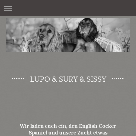
LUPO & SURY & SISSY
Wir laden euch ein, den English Cocker
Spaniel und unsere Zucht etwas